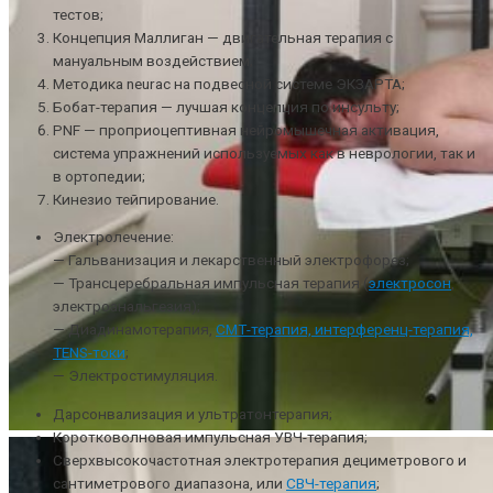
тестов;
Концепция Маллиган — двигательная терапия с
мануальным воздействием;
Методика neurac на подвесной системе ЭКЗАРТА;
Бобат-терапия — лучшая концепция по инсульту;
PNF — проприоцептивная нейромышечная активация,
система упражнений используемых как в неврологии, так и
в ортопедии;
Кинезио тейпирование.
Электролечение:
— Гальванизация и лекарственный электрофорез;
— Трансцеребральная импульсная терапия (
электросон
,
электроанальгезия);
— Диадинамотерапия,
СМТ-терапия, интерференц-терапия,
TENS-токи
;
— Электростимуляция.
Дарсонвализация и ультратонтерапия;
Коротковолновая импульсная УВЧ-терапия;
Сверхвысокочастотная электротерапия дециметрового и
сантиметрового диапазона, или
СВЧ-терапия
;