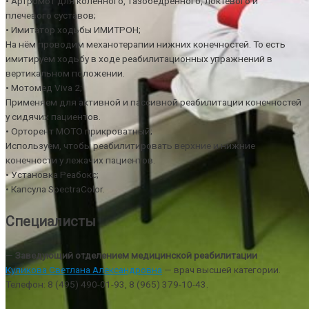
• Артромот для коленного, тазобедренного, локтевого и
плечевого суставов;
• Имитатор ходьбы ИМИТРОН;
На нём проводим механотерапии нижних конечностей. То есть
имитируем ходьбу в ходе реабилитационных упражнений в
вертикальном положении.
• Мотомед Viva 2;
Применяем для активной и пассивной реабилитации конечностей
у сидячих пациентов.
• Орторент МОТО прикроватный;
Используем, чтобы реабилитировать верхние и нижние
конечности у лежачих пациентов.
• Установка Реабокс;
• Капсула SpectraColor.
Специалисты
—
Заведующий отделением медицинской реабилитации
Куликова Светлана Александровна
— врач высшей категории.
Телефон: 8 (495) 490-01-93, 8 (965) 379-10-43.