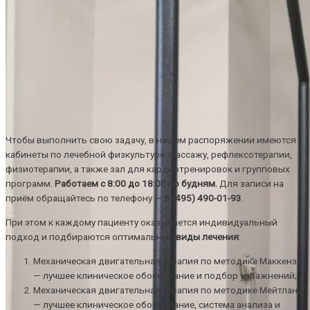
Чтобы выполнить свою задачу, в нашем распоряжении имеются
кабинеты по лечебной физкультуре, массажу, рефлексотерапии,
физиотерапии, а также зал для кардиотренировок и групповых
программ.
Работаем с 8:00 до 18:00 по будням.
Для записи на
приём обращайтесь по телефону —
8 (495) 490-01-93
.
При этом к каждому пациенту оказывается индивидуальный
подход и подбираются оптимальные
виды лечения
:
Механическая двигательная терапия по методике Маккензи
— лучшее клиническое обоснование и подбор упражнений;
Механическая двигательная терапия по методике Мейтланд
— лучшее клиническое обоснование, система анализа и