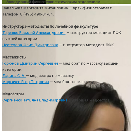
—
Заведующий физиотерапевтическим отделением
Савельева Маргарита Михайловна — врач-физиотерапевт.
Телефон: 8 (495) 490-01-64.
Инструктора-методисты по лечебной физкультуре
Терешко Василий Александрович
— инструктор-методист ЛФК
высшей категории.
Нестерова Юлия Дмитриевна
— инструктор-методист ЛФК.
Массажисты
Горюнов Дмитрий Сергеевич
— мед.брат по массажу высшей
категории.
Ларина С. А.
— мед.сестра по массажу.
Моргачев Егор Петрович
— мед.брат по массажу.
Медсёстры
Сергиенко Татьяна Владимировна
— старшая медсестра.