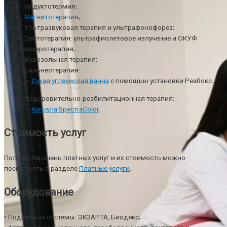
Индуктотермия;
Магнитотерапия
;
Ультразвуковая терапия и ультрафонофорез;
Светотерапия: ультрафиолетовое излучение и ОКУФ
лазеротерапия;
Аэрозольная терапия;
Бальнеотерапия:
—
Сухая углекислая ванна
с помощью установки Реабокс.
Оздоровительно-реабилитационная терапия:
—
Капсула SpectraColor
.
Стоимость услуг
Полный перечень платных услуг и их стоимость можно
посмотреть в разделе
Платные услуги
.
Оборудование
• Подвесные системы: ЭКЗАРТА, Биодекс;